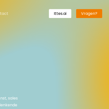
tact
Ittes.ai
Vragen?
n
nst, sales
edenkende