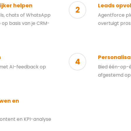
ijker helpen
Leads opvo
2
ls, chats of WhatsApp
Agentforce pl
 op basis van je CRM-
overtuigt pros
n
Personalisa
4
n met AI-feedback op
Bied één-op-é
afgestemd op 
wen en
content en KPI-analyse