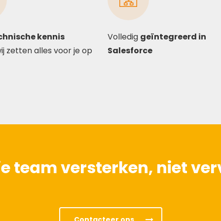
chnische kennis
Volledig
geïntegreerd in
ij zetten alles voor je op
Salesforce
 je team versterken, niet ve
Contacteer ons