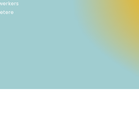
ewerkers
betere