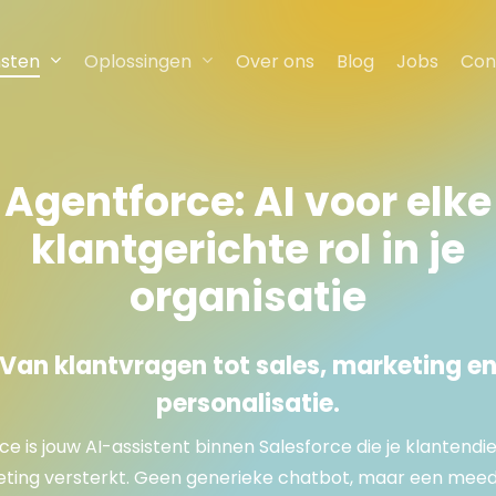
nsten
Oplossingen
Over ons
Blog
Jobs
Con
Agentforce:
AI
voor
elke
klantgerichte
rol
in
je
organisatie
Van klantvragen tot sales, marketing e
personalisatie.
e is jouw AI-assistent binnen Salesforce die je klantendie
ting versterkt. Geen generieke chatbot, maar een me