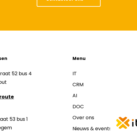
sen
Menu
raat 52 bus 4
IT
hout
CRM
AI
 route
DOC
Over ons
at 53 bus 1
egem
Nieuws & events