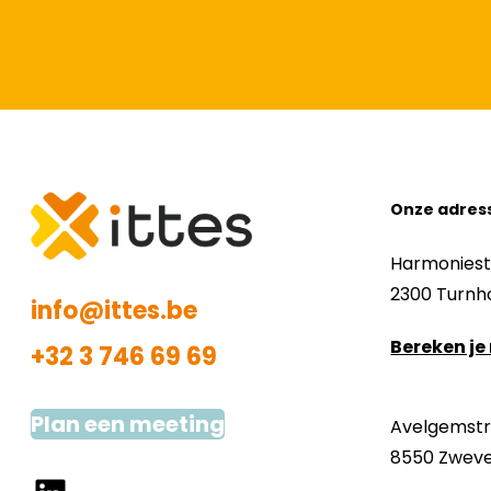
Onze adres
Harmoniest
2300 Turn
info@ittes.be
Bereken je
+32 3 746 69 69
Plan een meeting
Avelgemstra
8550 Zwev
LinkedIn