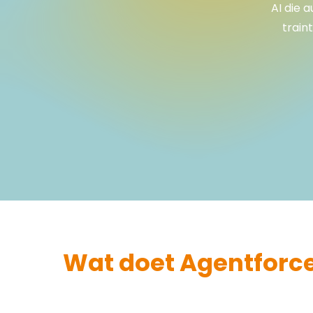
AI die 
train
Wat doet Agentforce