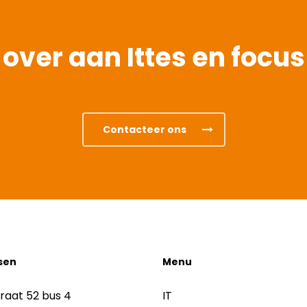
T over aan Ittes en focus
Contacteer ons
sen
Menu
raat 52 bus 4
IT