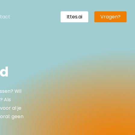
tact
Ittes.ai
Vragen?
rd
ssen? Wil
? Als
voor al je
oral: geen