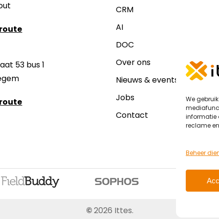
hout
CRM
AI
 route
DOC
Over ons
at 53 bus 1
egem
Nieuws & events
Jobs
We gebruik
 route
mediafunct
Contact
informatie 
reclame en
Beheer die
Acc
©
2026
Ittes.