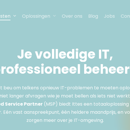
nsten
Oplossingen
Over ons
Blog
Jobs
Con
Je
volledige
IT,
rofessioneel
behee
et beu om telkens opnieuw IT-problemen te moeten oplo
e niet langer afvragen wie je moet bellen als iets niet werkt
 Service Partner
(MSP) biedt Ittes een totaaloplossing 
. Eén vast aanspreekpunt, één heldere maandprijs, en vo
zorgen meer over je IT-omgeving.