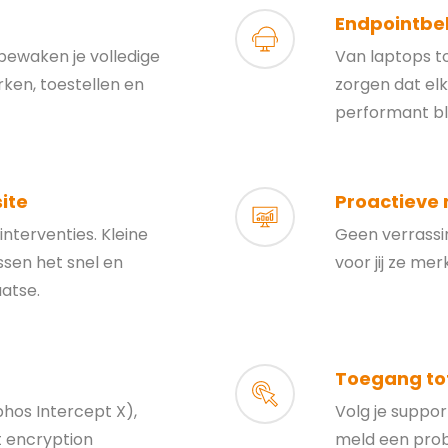
Endpointbe
bewaken je volledige
Van laptops to
rken, toestellen en
zorgen dat elk
performant blij
ite
Proactieve
nterventies. Kleine
Geen verrass
sen het snel en
voor jij ze mer
aatse.
Toegang tot
hos Intercept X),
Volg je suppo
 encryption
meld een probl