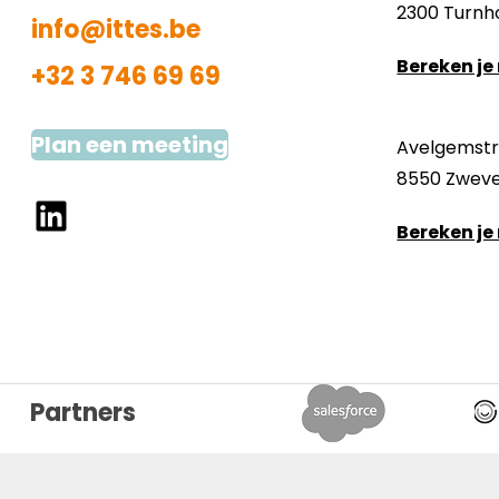
2300 Turn
info@ittes.be
Bereken je
+32 3 746 69 69
Plan een meeting
Avelgemstra
8550 Zwev
LinkedIn
Bereken je
Partners