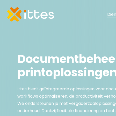
Skip
to
Die
main
content
Documentbehee
printoplossinge
Ittes biedt geïntegreerde oplossingen voor doc
workflows optimaliseren, de productiviteit verh
We ondersteunen je met vergaderzaaloplossinge
onderhoud. Dankzij flexibele financiering en te