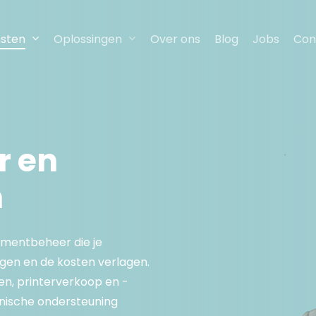
nsten
Oplossingen
Over ons
Blog
Jobs
Con
r
en
n
umentbeheer die je
ogen en de kosten verlagen.
n, printerverkoop en -
chnische ondersteuning