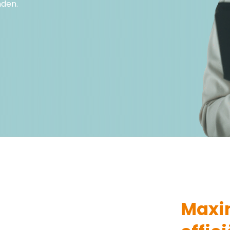
nden.
Maxi