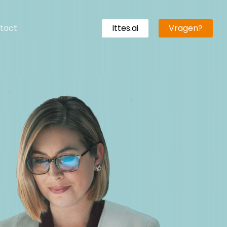
tact
Ittes.ai
Vragen?