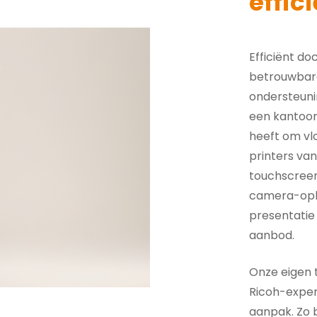
effic
Efficiënt d
betrouwbar
ondersteuning
een kantoor
heeft om vlo
printers van
touchscreen
camera-opl
presentatie
aanbod.
Onze eigen 
Ricoh-exper
aanpak. Zo b