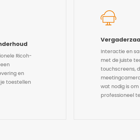
Vergaderzaa
onderhoud
Interactie en s
ionele Ricoh-
met de juiste te
 een
touchscreens, d
vering en
meetingcamera’s
je toestellen
wat nodig is om
professioneel te