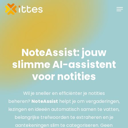
Skip
Men
to
main
content
NoteAssist:
jouw
slimme
AI-assistent
voor
notities
Wil je sneller en efficiënter je notities
beheren?
NoteAssist
helpt je om vergaderingen,
lezingen en ideeën automatisch samen te vatten,
belangrijke trefwoorden te extraheren en je
aantekeningen slim te categoriseren. Geen