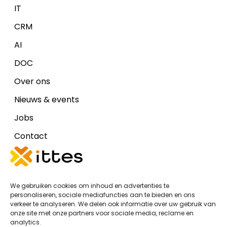
IT
CRM
AI
DOC
Over ons
Nieuws & events
Jobs
Contact
Disclaimers
We gebruiken cookies om inhoud en advertenties te
Cookiebeleid (EU)
personaliseren, sociale mediafuncties aan te bieden en ons
verkeer te analyseren. We delen ook informatie over uw gebruik van
Algemene voorwaarden Ittes IT
onze site met onze partners voor sociale media, reclame en
analytics.