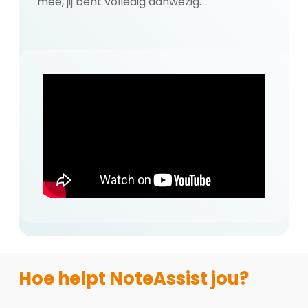
mee, jij bent volledig aanwezig.
Hoe helpt NoteAssist jou?