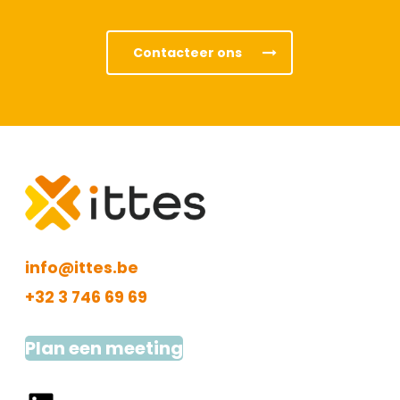
Contacteer ons
info@ittes.be
+32 3 746 69 69
Plan een meeting
LinkedIn