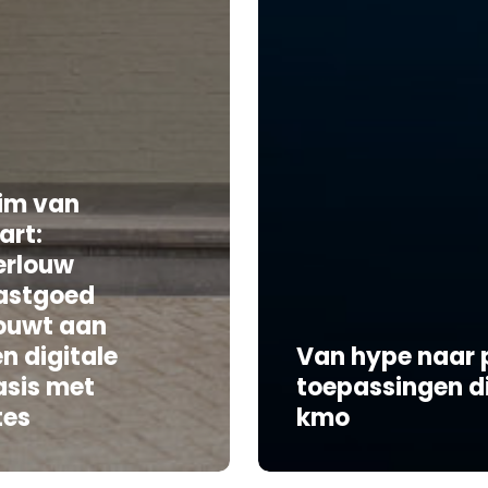
lim van
art:
erlouw
astgoed
ouwt aan
n digitale
Van hype naar p
asis met
toepassingen di
tes
kmo