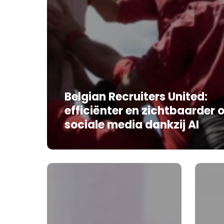
Belgian Recruiters United:
efficiënter en zichtbaarder 
sociale media dankzij AI
Waarom
Slim
AI
van
vaak
start:
tijd
Verlou