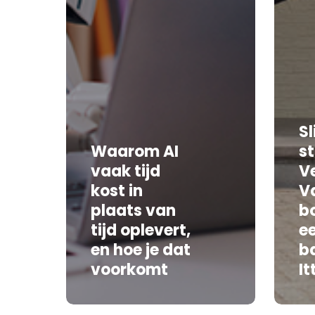
S
Waarom AI
st
vaak tijd
V
kost in
V
plaats van
b
tijd oplevert,
ee
en hoe je dat
b
voorkomt
It