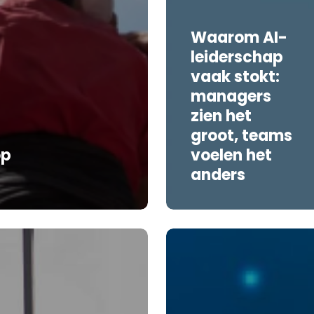
Waarom AI-
leiderschap
vaak stokt:
managers
zien het
groot, teams
op
voelen het
anders
Van
hype
naar
w
praktijk: