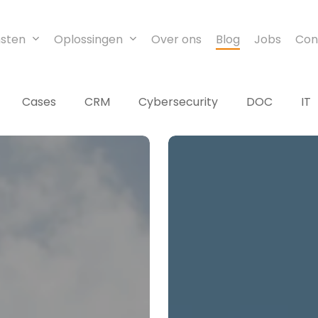
nsten
Oplossingen
Over ons
Blog
Jobs
Con
Cases
CRM
Cybersecurity
DOC
IT
Waarom
AI-
leiderschap
vaak
stokt:
managers
zien
het
groot,