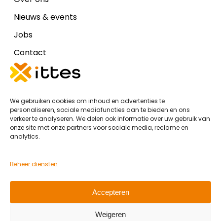
Nieuws & events
Jobs
Contact
Disclaimers
We gebruiken cookies om inhoud en advertenties te
Cookiebeleid (EU)
personaliseren, sociale mediafuncties aan te bieden en ons
verkeer te analyseren. We delen ook informatie over uw gebruik van
Algemene voorwaarden Ittes IT
onze site met onze partners voor sociale media, reclame en
analytics.
Algemene voorwaarden Ittes DOC
Privacy Policy
Beheer diensten
Accepteren
Partners
Weigeren