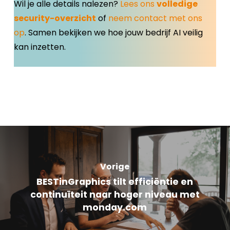
Wil je alle details nalezen?
Lees ons
volledige
security-overzicht
of
neem contact met ons
op
. Samen bekijken we hoe jouw bedrijf AI veilig
kan inzetten.
Vorige
BESTinGraphics tilt efficiëntie en
continuïteit naar hoger niveau met
monday.com