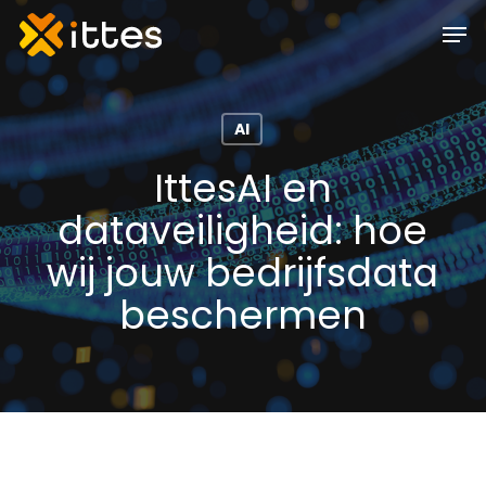
Skip
Men
to
main
content
AI
IttesAI en
dataveiligheid: hoe
wij jouw bedrijfsdata
beschermen