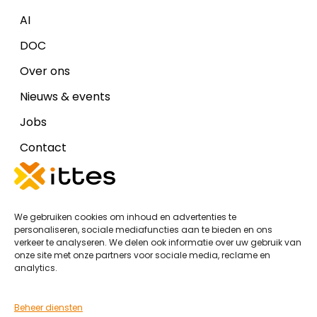
AI
DOC
Over ons
Nieuws & events
Jobs
Contact
Disclaimers
We gebruiken cookies om inhoud en advertenties te
Cookiebeleid (EU)
personaliseren, sociale mediafuncties aan te bieden en ons
verkeer te analyseren. We delen ook informatie over uw gebruik van
Algemene voorwaarden Ittes IT
onze site met onze partners voor sociale media, reclame en
analytics.
Algemene voorwaarden Ittes DOC
Privacy Policy
Beheer diensten