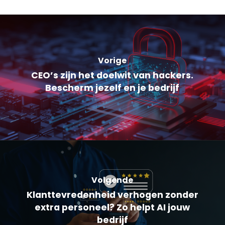
Vorige
CEO’s zijn het doelwit van hackers.
Bescherm jezelf en je bedrijf
Volgende
Klanttevredenheid verhogen zonder
extra personeel? Zo helpt AI jouw
bedrijf