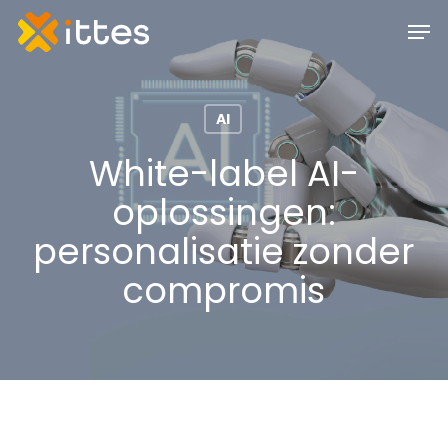
Skip
Men
to
main
content
AI
White-label AI-
oplossingen:
personalisatie zonder
compromis