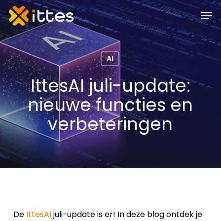
Skip
Men
to
main
content
AI
IttesAI juli-update:
nieuwe functies en
verbeteringen
De
IttesAI
juli-update is er! In deze blog ontdek je