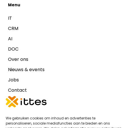
Menu
IT
CRM
AI
DOC
Over ons
Nieuws & events
Jobs
Contact
Disclaimers
We gebruiken cookies om inhoud en advertenties te
Cookiebeleid (EU)
personaliseren, sociale mediafuncties aan te bieden en ons