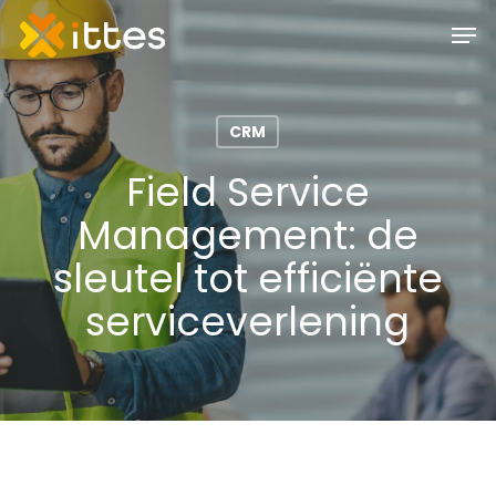
Skip
Men
to
main
content
CRM
Field Service
Management: de
sleutel tot efficiënte
serviceverlening