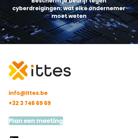
Bescherm je bedrijf tegen
cyberdreigingen: wat elke ondernemer
moet weten
info@ittes.be
+32 3 746 69 69
Plan een meeting
LinkedIn