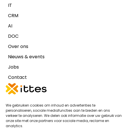
IT
CRM
AI
DOC
Over ons
Nieuws & events
Jobs
Contact
Disclaimers
We gebruiken cookies om inhoud en advertenties te
Cookiebeleid (EU)
personaliseren, sociale mediafuncties aan te bieden en ons
verkeer te analyseren. We delen ook informatie over uw gebruik van
Algemene voorwaarden Ittes IT
onze site met onze partners voor sociale media, reclame en
analytics.