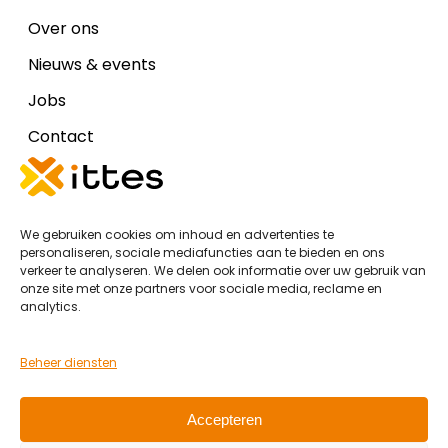
Over ons
Nieuws & events
Jobs
Contact
Disclaimers
We gebruiken cookies om inhoud en advertenties te
Cookiebeleid (EU)
personaliseren, sociale mediafuncties aan te bieden en ons
verkeer te analyseren. We delen ook informatie over uw gebruik van
Algemene voorwaarden Ittes IT
onze site met onze partners voor sociale media, reclame en
analytics.
Algemene voorwaarden Ittes DOC
Privacy Policy
Beheer diensten
Accepteren