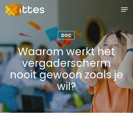
Skip
Men
to
main
content
DOC
Waarom werkt het
vergaderscherm
nooit gewoon zoals je
wil?