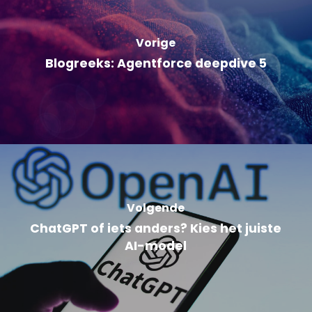
Vorige
Blogreeks: Agentforce deepdive 5
Volgende
ChatGPT of iets anders? Kies het juiste
AI-model