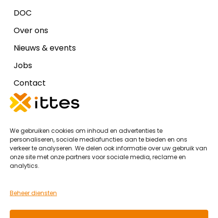
DOC
Over ons
Nieuws & events
Jobs
Contact
Disclaimers
We gebruiken cookies om inhoud en advertenties te
Cookiebeleid (EU)
personaliseren, sociale mediafuncties aan te bieden en ons
verkeer te analyseren. We delen ook informatie over uw gebruik van
Algemene voorwaarden Ittes IT
onze site met onze partners voor sociale media, reclame en
analytics.
Algemene voorwaarden Ittes DOC
Privacy Policy
Beheer diensten