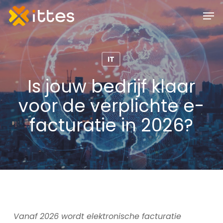
Skip
Men
to
main
content
IT
Is jouw bedrijf klaar
voor de verplichte e-
facturatie in 2026?
Vanaf 2026 wordt elektronische facturatie