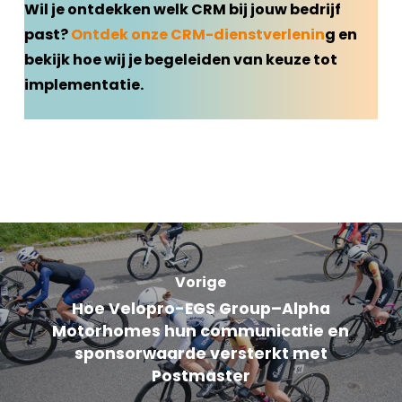
Wil je ontdekken welk CRM bij jouw bedrijf
past?
Ontdek onze CRM-dienstverlenin
g en
bekijk hoe wij je begeleiden van keuze tot
implementatie.
Vorige
Hoe Velopro-EGS Group–Alpha
Motorhomes hun communicatie en
sponsorwaarde versterkt met
Postmaster