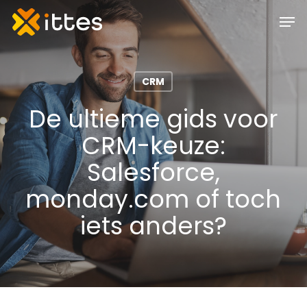
Skip
Men
to
main
content
CRM
De ultieme gids voor
CRM-keuze:
Salesforce,
monday.com of toch
iets anders?