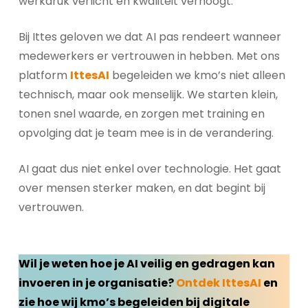
werkdruk verlicht en kwaliteit verhoogt.
Bij Ittes geloven we dat AI pas rendeert wanneer
medewerkers er vertrouwen in hebben. Met ons
platform
IttesAI
begeleiden we kmo’s niet alleen
technisch, maar ook menselijk. We starten klein,
tonen snel waarde, en zorgen met training en
opvolging dat je team mee is in de verandering.
AI gaat dus niet enkel over technologie. Het gaat
over mensen sterker maken, en dat begint bij
vertrouwen.
Wil je weten hoe je AI veilig en gedragen kan
invoeren in je organisatie?
Ontdek IttesAI
en
zie hoe wij kmo’s begeleiden bij digitale