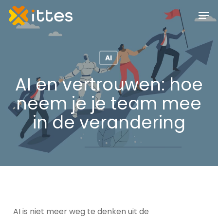
Skip
Men
to
main
content
AI
AI en vertrouwen: hoe
neem je je team mee
in de verandering
AI is niet meer weg te denken uit de