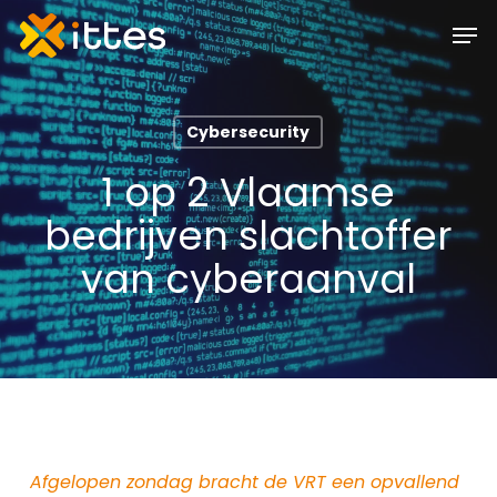
Skip
Men
to
main
content
Cybersecurity
1 op 2 Vlaamse
bedrijven slachtoffer
van cyberaanval
Afgelopen zondag bracht de VRT een opvallend