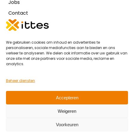
Jobs
Contact
Disclaimers
We gebruiken cookies om inhoud en advertenties te
Cookiebeleid (EU)
personaliseren, sociale mediafuncties aan te bieden en ons
verkeer te analyseren. We delen ook informatie over uw gebruik van
Algemene voorwaarden Ittes IT
onze site met onze partners voor sociale media, reclame en
analytics.
Algemene voorwaarden Ittes DOC
Privacy Policy
Beheer diensten
Accepteren
Partners
Weigeren
Voorkeuren